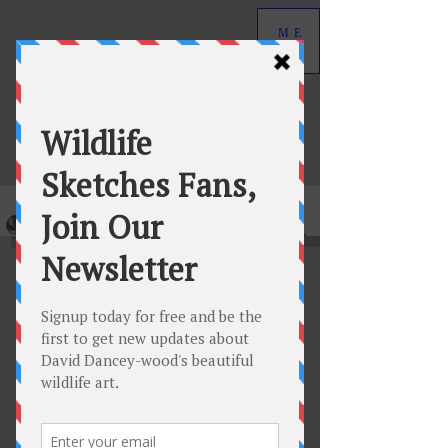
ME
NU
David Dancey-Wood
Wildlife Art in Graphite