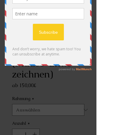
Erntedankfest,
(Mäuse-Ernte
zeichnen)
Sale-
ab
150,00£
Preis
Rahmung
*
Anzahl
*