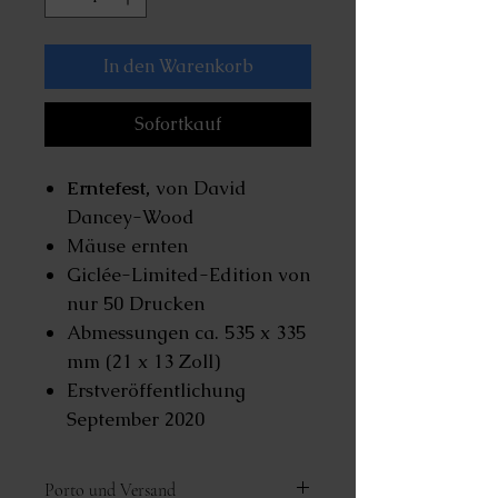
In den Warenkorb
Sofortkauf
Erntefest,
von David
Dancey-Wood
Mäuse ernten
Giclée-Limited-Edition von
nur 50 Drucken
Abmessungen ca. 535 x 335
mm (21 x 13 Zoll)
Erstveröffentlichung
September 2020
Porto und Versand