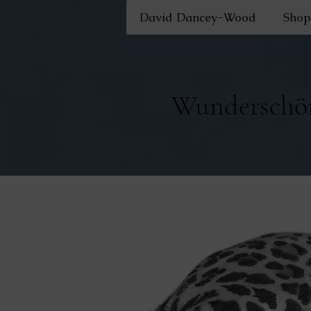
David Dancey-Wood
Shop
Wunderschöne