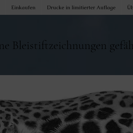
Einkaufen
Drucke in limitierter Auflage
Üb
 Bleistiftzeichnungen gefä