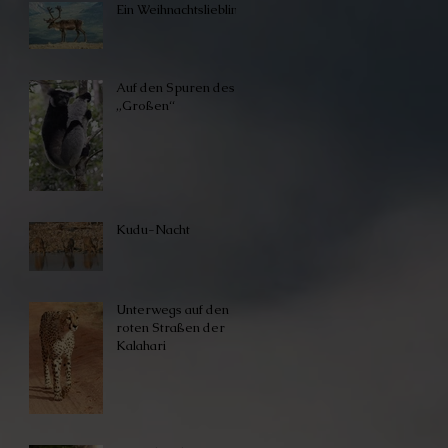
Ein Weihnachtsliebling
Auf den Spuren des
„Großen“
Kudu-Nacht
Unterwegs auf den
roten Straßen der
Kalahari