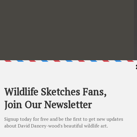
iton print of a turtle hatchling by David Dancey-Wood
hildkröten ist, dass sie den plötzlichen starken 
cht bewältigen können. Es verlangsamt ihr System und 
en, ertrinken sie tatsächlich. Ich kann die Freiwilligen 
acht gearbeitet haben, um diesen armen Tieren zu 
h hoffe, es wird zu ihrer Genesung beitragen. Meine 
röten, da sie ihren Stoffwechsel verlangsamen können, 
 könnten, wenn sie in Sicherheit gebracht werden. Die 
, dass sie dadurch anfällig für Lungenentzündungen 
mmenden Wochen entwickeln könnten, wenn sie sich 