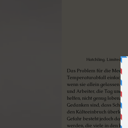
Hatchling. Limited ed
Das Problem für die Meeressc
Temperaturabfall einfach ni
wenn sie allein gelassen werd
und Arbeiter, die Tag und N
helfen, nicht genug loben. Ic
Gedanken sind, dass Schildk
den Kälteeinbruch überleben
Gefahr besteht jedoch darin
werden, die viele in den ko