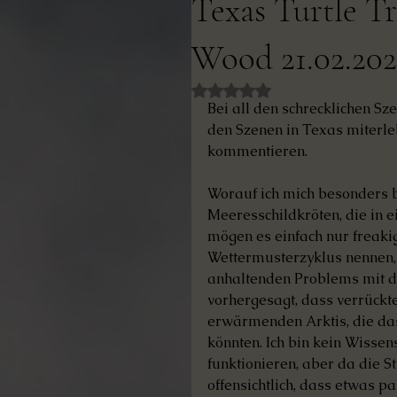
Texas Turtle T
Wood 21.02.202
Mit NaN von 5 Sternen bewe
Bei all den schrecklichen Sze
den Szenen in Texas miterleb
kommentieren.
Worauf ich mich besonders b
Meeresschildkröten, die in 
mögen es einfach nur freakig
Wettermusterzyklus nennen, 
anhaltenden Problems mit d
vorhergesagt, dass verrückt
erwärmenden Arktis, die da
könnten. Ich bin kein Wisse
funktionieren, aber da die S
offensichtlich, dass etwas pa