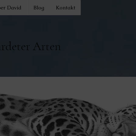
er David
Blog
Kontakt
hrdeter Arten