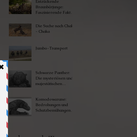
Entzückende
Braunbärjunge:
Faszinierende Fakten
über diese Kleinen
Die Suche nach Chaka
- Chaka
Jumbo-Transport
Schwarze Panther:
Die mysteriösen und
majestätischen
Großkatzen
Komodowarane:
Bedrohungen und
Schutzbemühungen
für diese
faszinierenden
Reptilien